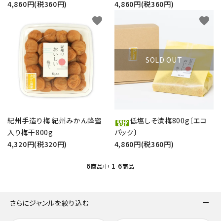
4,860円(税360円)
4,860円(税360円)
favorite
favorite
SOLD OUT
紀州手造り梅 紀州みかん蜂蜜
低塩しそ漬梅800g〔エコ
入り梅干800g
パック〕
4,320円(税320円)
4,860円(税360円)
6
1
6
商品中
-
商品
さらにジャンルを絞り込む