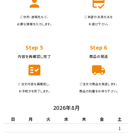
person
credit_score
ご住所・連絡先など、
ご希望の決済方法を
必要な情報を入力します。
お選び下さい。
Step 5
Step 6
内容を再確認し完了
商品の発送
fact_check
local_shipping
ご注文内容を再確認し、
ご注文の商品を発送します。
お手続きを完了します。
商品の到着をお待ち下さい。
2026年8月
日
月
火
水
木
金
土
1