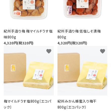
プライバシーポリシー
特定商取引法について
紀州手造り梅 梅マイルドうす塩
紀州手造り梅 低塩しそ漬梅
お問い合わせ
味800g
800g
4,320円(税320円)
4,320円(税320円)
favorite
favorite
梅マイルドうす塩800g〔エコパ
紀州みかん蜂蜜入り梅干
ック〕
800g〔エコパック〕