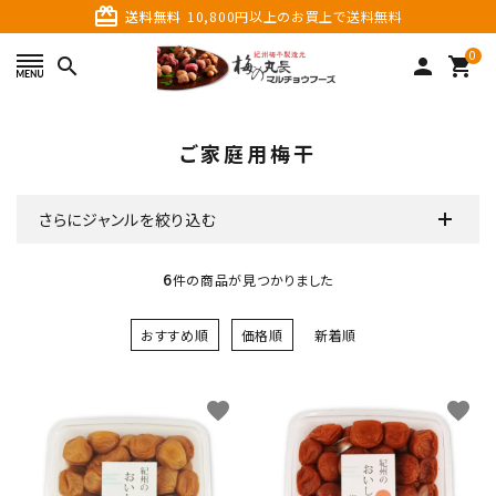
card_giftcard
送料無料
10,800円以上のお買上で送料無料
0
search
person
shopping_cart
search
ご家庭用梅干
さらにジャンルを絞り込む
6
件の商品が見つかりました
おすすめ順
価格順
新着順
カテゴリーから探す
favorite
favorite
価格から探す
ご利用ガイド