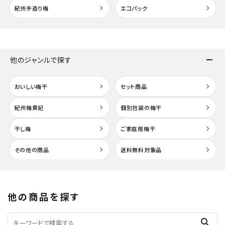
紀州手造り梅
エコパック
他のジャンルで探す
おいしい梅干
セット商品
紀州梅貴妃
個別包装の梅干
干し梅
ご家庭用梅干
その他の商品
送料無料対象品
他の商品を探す
search