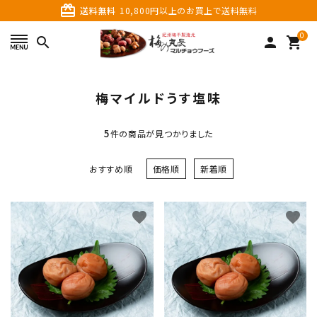
card_giftcard
送料無料
10,800円以上のお買上で送料無料
0
search
person
shopping_cart
search
梅マイルドうす塩味
5
件の商品が見つかりました
おすすめ順
価格順
新着順
favorite
favorite
カテゴリーから探す
価格から探す
ご利用ガイド