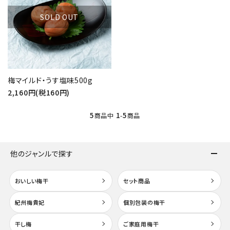
SOLD OUT
梅マイルド・うす塩味500g
2,160円(税160円)
5
1
5
商品中
-
商品
他のジャンルで探す
おいしい梅干
セット商品
紀州梅貴妃
個別包装の梅干
干し梅
ご家庭用梅干