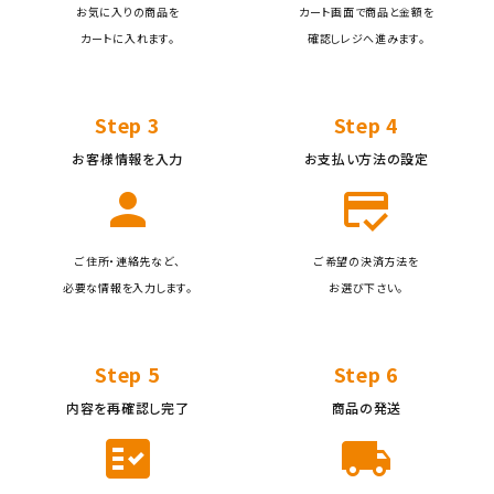
お気に入りの商品を
カート画面で商品と金額を
検索する
カートに入れます。
確認しレジへ進みます。
Step 3
Step 4
お客様情報を入力
お支払い方法の設定
person
credit_score
ご住所・連絡先など、
ご希望の決済方法を
必要な情報を入力します。
お選び下さい。
Step 5
Step 6
内容を再確認し完了
商品の発送
fact_check
local_shipping