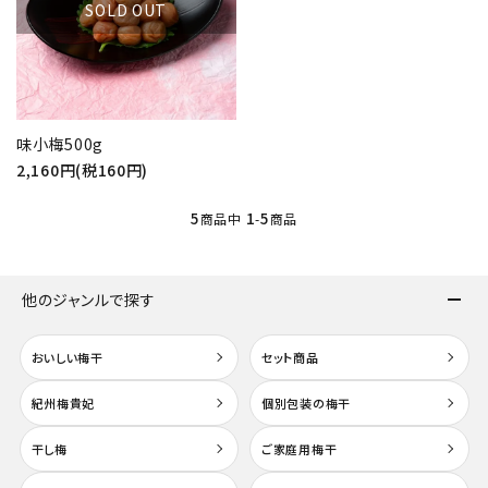
SOLD OUT
味小梅500g
2,160円(税160円)
5
1
5
商品中
-
商品
他のジャンルで探す
おいしい梅干
セット商品
紀州梅貴妃
個別包装の梅干
干し梅
ご家庭用梅干