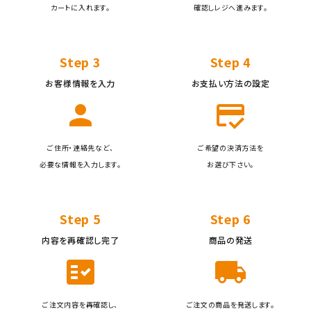
検索する
カートに入れます。
確認しレジへ進みます。
Step 3
Step 4
お客様情報を入力
お支払い方法の設定
person
credit_score
ご住所・連絡先など、
ご希望の決済方法を
必要な情報を入力します。
お選び下さい。
Step 5
Step 6
内容を再確認し完了
商品の発送
fact_check
local_shipping
ご注文内容を再確認し、
ご注文の商品を発送します。