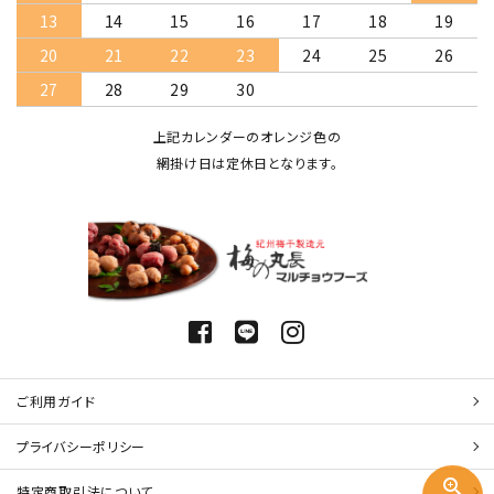
13
14
15
16
17
18
19
20
21
22
23
24
25
26
27
28
29
30
上記カレンダーのオレンジ色の
網掛け日は定休日となります。
ご利用ガイド
プライバシーポリシー
zoom_in
特定商取引法について