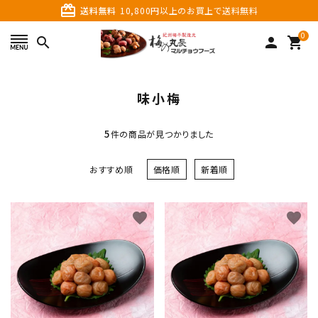
card_giftcard
送料無料
10,800円以上のお買上で送料無料
0
search
person
shopping_cart
search
味小梅
5
件の商品が見つかりました
おすすめ順
価格順
新着順
favorite
favorite
カテゴリーから探す
価格から探す
ご利用ガイド