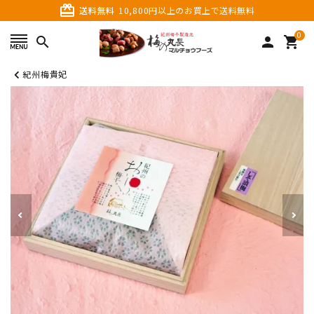
card_giftcard
送料無料
10,800円以上のお買上で送料無料
0
search
person
shopping_cart
紀州梅貴妃
search
カテゴリーから探す
価格から探す
ご利用ガイド