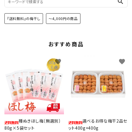
search
『送料無料』の梅干し
～4,000円の商品
おすすめ商品
favorite
favorite
種ぬきほし梅〔無選別〕
選べるお得な梅干2品セ
80g×5袋セット
ット400g+400g