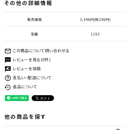
その他の詳細情報
販売価格
3,996円(税296円)
型番
1192
この商品について問い合わせる
mail_outline
レビューを見る(0件)
textsms
レビューを投稿
rate_review
支払い・配送について
help_outline
返品について
settings_backup_restore
他の商品を探す