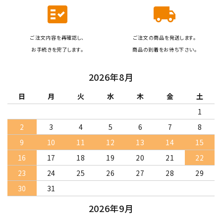
fact_check
local_shipping
ご注文内容を再確認し、
ご注文の商品を発送します。
お手続きを完了します。
商品の到着をお待ち下さい。
2026年8月
日
月
火
水
木
金
土
1
2
3
4
5
6
7
8
9
10
11
12
13
14
15
16
17
18
19
20
21
22
23
24
25
26
27
28
29
30
31
2026年9月