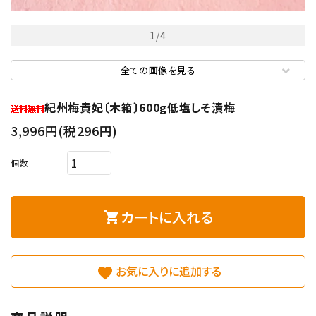
プライバシーポリシー
1
/
4
特定商取引法について
全ての画像を見る
お問い合わせ
紀州梅貴妃〔木箱〕600g低塩しそ漬梅
3,996円(税296円)
個数
カートに入れる
shopping_cart
favorite