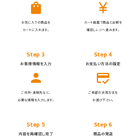
shopping_bag
currency_yen
お気に入りの商品を
カート画面で商品と金額を
カートに入れます。
確認しレジへ進みます。
Step 3
Step 4
お客様情報を入力
お支払い方法の設定
person
credit_score
ご住所・連絡先など、
ご希望の決済方法を
必要な情報を入力します。
お選び下さい。
Step 5
Step 6
内容を再確認し完了
商品の発送