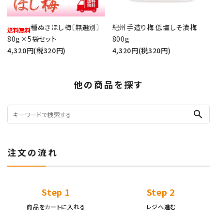
種ぬきほし梅〔無選別〕
紀州手造り梅 低塩しそ漬梅
80g×5袋セット
800g
4,320円(税320円)
4,320円(税320円)
他の商品を探す
search
注文の流れ
Step 1
Step 2
商品をカートに入れる
レジへ進む