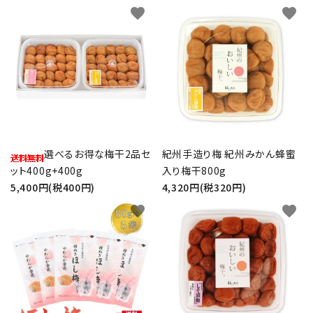
favorite
favorite
選べるお得な梅干2品セ
紀州手造り梅 紀州みかん蜂蜜
ット400g+400g
入り梅干800g
5,400円(税400円)
4,320円(税320円)
favorite
favorite