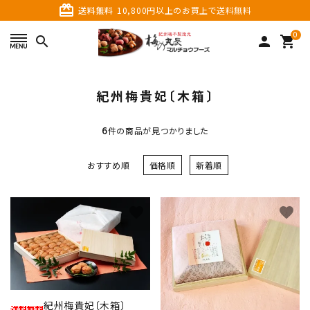
card_giftcard
送料無料
10,800円以上のお買上で送料無料
0
search
person
shopping_cart
search
紀州梅貴妃〔木箱〕
6
件の商品が見つかりました
おすすめ順
価格順
新着順
favorite
favorite
カテゴリーから探す
価格から探す
ご利用ガイド
紀州梅貴妃〔木箱〕