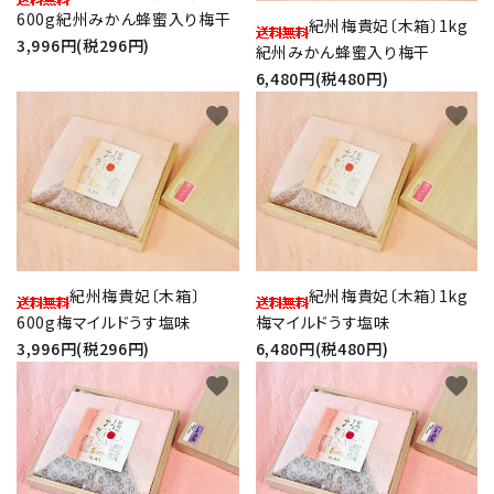
600g紀州みかん蜂蜜入り梅干
紀州梅貴妃〔木箱〕1kg
プライバシーポリシー
3,996円(税296円)
紀州みかん蜂蜜入り梅干
6,480円(税480円)
特定商取引法について
favorite
favorite
お問い合わせ
紀州梅貴妃〔木箱〕
紀州梅貴妃〔木箱〕1kg
600g梅マイルドうす塩味
梅マイルドうす塩味
3,996円(税296円)
6,480円(税480円)
favorite
favorite