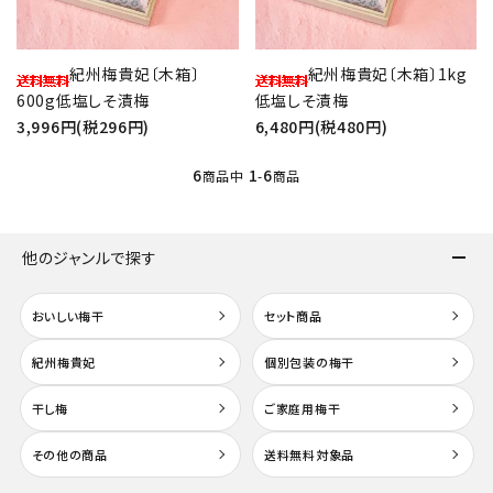
紀州梅貴妃〔木箱〕
紀州梅貴妃〔木箱〕1kg
600g低塩しそ漬梅
低塩しそ漬梅
3,996円(税296円)
6,480円(税480円)
6
1
6
商品中
-
商品
他のジャンルで探す
おいしい梅干
セット商品
紀州梅貴妃
個別包装の梅干
干し梅
ご家庭用梅干
その他の商品
送料無料対象品