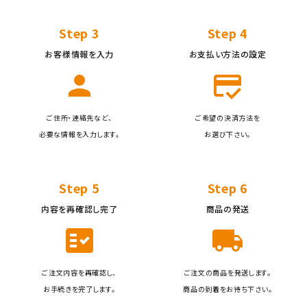
Step 3
Step 4
お客様情報を入力
お支払い方法の設定
person
credit_score
ご住所・連絡先など、
ご希望の決済方法を
必要な情報を入力します。
お選び下さい。
Step 5
Step 6
内容を再確認し完了
商品の発送
fact_check
local_shipping
ご注文内容を再確認し、
ご注文の商品を発送します。
お手続きを完了します。
商品の到着をお待ち下さい。