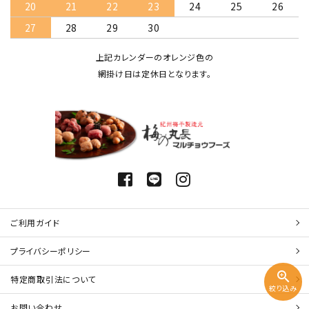
20
21
22
23
24
25
26
27
28
29
30
上記カレンダーのオレンジ色の
網掛け日は定休日となります。
ご利用ガイド
プライバシーポリシー
zoom_in
特定商取引法について
絞り込み
お問い合わせ