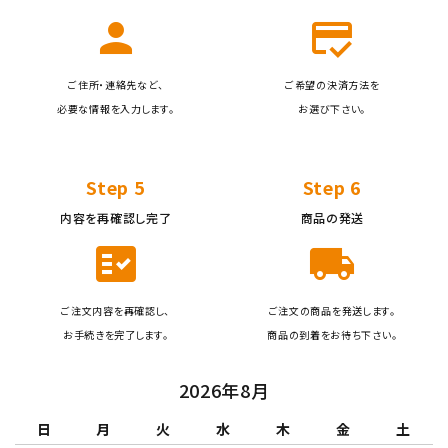
person
credit_score
ご住所・連絡先など、
ご希望の決済方法を
必要な情報を入力します。
お選び下さい。
Step 5
Step 6
内容を再確認し完了
商品の発送
fact_check
local_shipping
ご注文内容を再確認し、
ご注文の商品を発送します。
お手続きを完了します。
商品の到着をお待ち下さい。
2026年8月
日
月
火
水
木
金
土