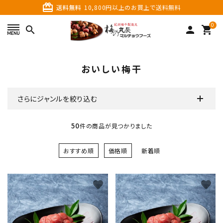
card_giftcard
送料無料
10,800円以上のお買上で送料無料
0
search
person
shopping_cart
search
おいしい梅干
さらにジャンルを絞り込む
50
件の商品が見つかりました
おすすめ順
価格順
新着順
カテゴリーから探す
favorite
favorite
価格から探す
ご利用ガイド