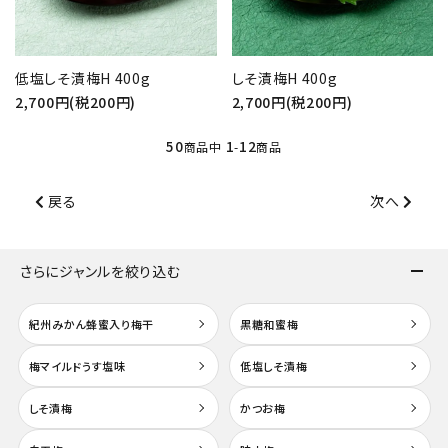
低塩しそ漬梅H 400g
しそ漬梅H 400g
2,700円(税200円)
2,700円(税200円)
50
1
12
商品中
-
商品
戻る
次へ
さらにジャンルを絞り込む
紀州みかん蜂蜜入り梅干
黒糖和蜜梅
梅マイルドうす塩味
低塩しそ漬梅
しそ漬梅
かつお梅